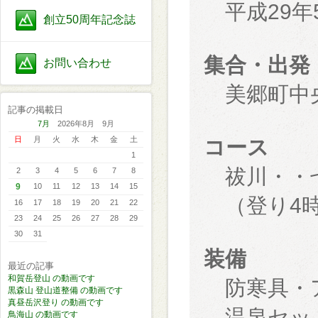
平成29年5
創立50周年記念誌
集合・出発
お問い合わせ
美郷町中央
記事の掲載日
7月
2026年8月 9月
日
月
火
水
木
金
土
コース
1
祓川・・七
2
3
4
5
6
7
8
9
10
11
12
13
14
15
（登り4
16
17
18
19
20
21
22
23
24
25
26
27
28
29
30
31
装備
最近の記事
和賀岳登山 の動画です
防寒具・
黒森山 登山道整備 の動画です
真昼岳沢登り の動画です
温泉セッ
鳥海山 の動画です