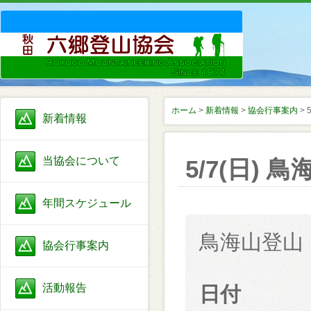
ホーム
>
新着情報
>
協会行事案内
> 
新着情報
当協会について
5/7(日) 
年間スケジュール
鳥海山登山（
協会行事案内
活動報告
日付