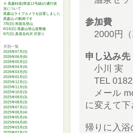
※ 黒森峠道(県道12号線)の通行状
況について
黒森山ライブカメラを設置しました
黒森山 の動画です
参加費
7/5(日) 和賀岳登山
6/14(日) 黒森山登山道整備
2000円
6/7(日) 真昼岳向沢 沢登り
月別一覧
2026年07月(3)
申し込み先
2026年06月(6)
2026年05月(2)
小川 実
2026年04月(4)
2026年03月(5)
2026年02月(2)
TEL 0182-
2025年12月(1)
2025年11月(3)
メール moga
2025年10月(3)
2025年09月(3)
2025年08月(3)
に変えて下
2025年07月(1)
2025年06月(4)
2025年05月(4)
2025年04月(6)
帰りに入浴
2025年03月(3)
2025年02月(2)