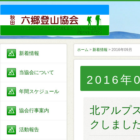
ホーム
>
新着情報
> 2016年09月
新着情報
当協会について
2016年
年間スケジュール
北アルプ
協会行事案内
クしました(
活動報告