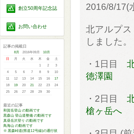
2016/8/1
創立50周年記念誌
お問い合わせ
北アルプス
しました。
記事の掲載日
8月
2016年09月
10月
日
月
火
水
木
金
土
・1日目
1
2
3
4
5
6
7
8
9
10
徳澤園
11
12
13
14
15
16
17
18
19
20
21
22
23
24
25
26
27
28
29
30
・2日目
最近の記事
槍ヶ岳へ
和賀岳登山 の動画です
黒森山 登山道整備 の動画です
真昼岳沢登り の動画です
鳥海山 の動画です
・3日目 (前
※ 黒森峠道(県道12号線)の通行状