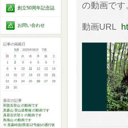
の動画です
創立50周年記念誌
動画URL
h
お問い合わせ
記事の掲載日
5月
2025年06月
7月
日
月
火
水
木
金
土
1
2
3
4
5
6
7
8
9
10
11
12
13
14
15
16
17
18
19
20
21
22
23
24
25
26
27
28
29
30
最近の記事
和賀岳登山 の動画です
黒森山 登山道整備 の動画です
真昼岳沢登り の動画です
鳥海山 の動画です
※ 黒森峠道(県道12号線)の通行状