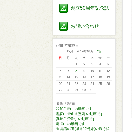
創立50周年記念誌
お問い合わせ
記事の掲載日
12月 2019年01月
2月
日
月
火
水
木
金
土
1
2
3
4
5
6
7
8
9
10
11
12
13
14
15
16
17
18
19
20
21
22
23
24
25
26
27
28
29
30
31
最近の記事
和賀岳登山 の動画です
黒森山 登山道整備 の動画です
真昼岳沢登り の動画です
鳥海山 の動画です
※ 黒森峠道(県道12号線)の通行状