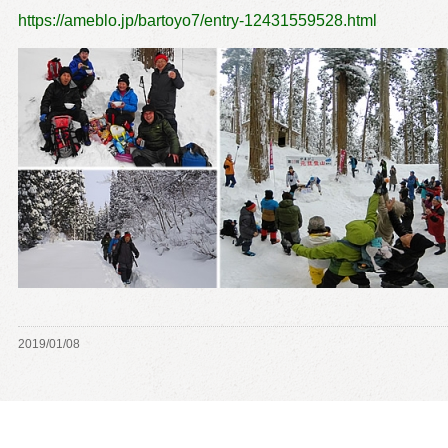
https://ameblo.jp/bartoyo7/entry-12431559528.html
2019/01/08